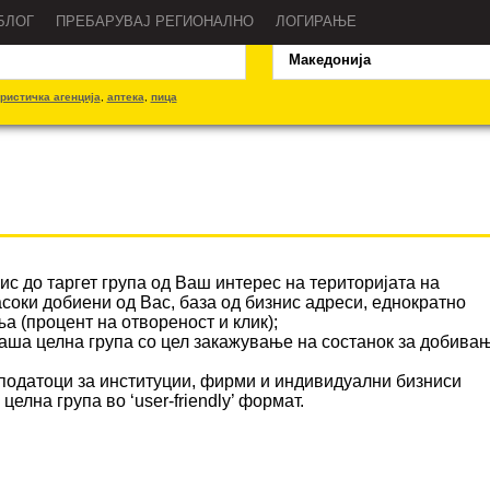
Каде?
БЛОГ
ПРЕБАРУВАЈ РЕГИОНАЛНО
ЛОГИРАЊЕ
ристичка агенција
,
аптека
,
пица
с до таргет група од Ваш интерес на територијата на
асоки добиени од Вас, база од бизнис адреси, еднократно
 (процент на отвореност и клик);
аша целна група со цел закажување на состанок за добива
 податоци за институции, фирми и индивидуални бизниси
лна група во ‘user-friendly’ формат.