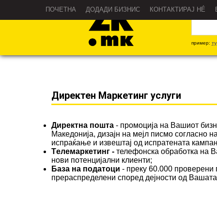
Што?
ПОЧЕТНА
ДОДАДИ БИЗНИС
КОНТАКТИРАЈ НÉ
пример:
ту
Директен Маркетинг услуги
Директна пошта
- промоција на Вашиот бизни
Македонија, дизајн на мејл писмо согласно н
испраќање и извештај од испратената кампања
Tелемаркетинг -
телефонска обработка на В
нови потенцијални клиенти;
База на податоци
- преку 60.000 проверени
прераспределени според дејности од Вашата це