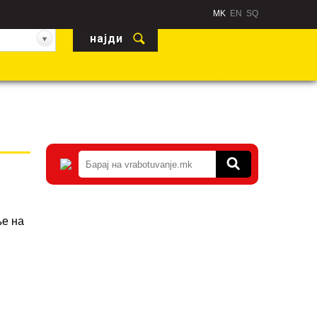
MK
EN
SQ
ње на